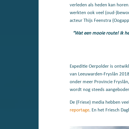
verleden als heden kan horen
werkten ook veel (oud-)bewone
acteur Thijs Feenstra (Oogapp
“Wat een mooie route! Ik h
Expeditie Oerpolder is ontwi
van Leeuwarden-Fryslân 2018 
onder meer Provincie Fryslân,
wordt nog steeds aangeboden 
De (Friese) media hebben vee
reportage
. En het Friesch Da