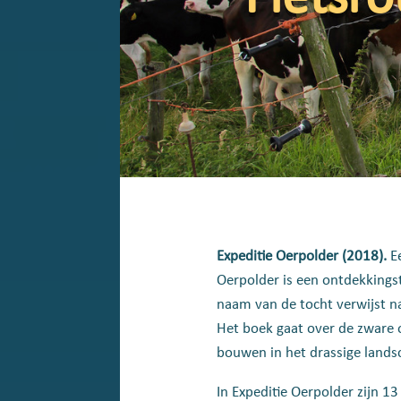
Expeditie Oerpolder (2018).
Ee
Oerpolder is een ontdekkingst
naam van de tocht verwijst na
Het boek gaat over de zware 
bouwen in het drassige lands
In
Expeditie Oerpolder
zijn 1