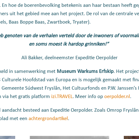
. En hoe de boerenbevolking betekenis aan haar bestaan heeft ge
rs uit het gebied mee aan het project. De rol van de centrale ve
els, Baas Boppe Baas, Zwartboek, Tryater).
eb genoten van de verhalen verteld door de inwoners of voorma
en soms moest ik hardop grinniken!”
Ali Bakker, deelneemster Expeditie Oerpolder
kkeld in samenwerking met
Museum Warkums Erfskip
. Het projec
Culturele Hoofdstad van Europa en is mogelijk gemaakt met fin
 Gemeente Súdwest Fryslân, Het Cultuurfonds en P.W. Janssen’s F
via het gratis platform
izi.TRAVEL
.
Meer info op
oerpolder.nl
.
l aandacht besteed aan Expeditie Oerpolder. Zoals Omrop Fryslâ
gblad met een
achtergrondartikel
.