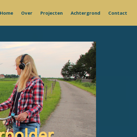
Home
Over
Projecten
Achtergrond
Contact
erpolder